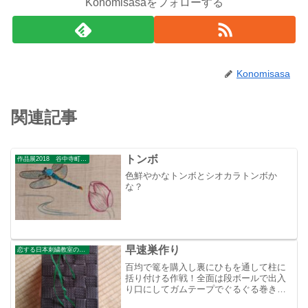
Konomisasaをフォローする
Konomisasa
関連記事
トンボ
作品展2018 谷中寺町美術館
色鮮やかなトンボとシオカラトンボか
な？
早速巣作り
恋する日本刺繍教室のブログ
百均で篭を購入し裏にひもを通して柱に
括り付ける作戦！全面は段ボールで出入
り口にしてガムテープでぐるぐる巻きに
してベランダに設置してみたが？