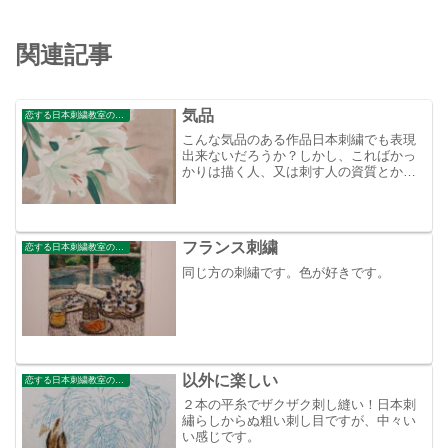
関連記事
気品
恋する日本刺繍教室のブログ
こんな気品のある作品日本刺繍でも表現
出来ないだろうか？しかし、こればかっ
かりは描く人、又は刺す人の資質とか心
の清廉さとかが作品に出ちゃうんだから
俗な私では到底無理な話しでしょう。心
の修行は今からでは遅いですか？
フランス刺繍
恋する日本刺繍教室のブログ
同じ方の刺繡です。色が好きです。
以外に楽しい
恋する日本刺繍教室のブログ
２本の平糸でザクザク刺し縫い！日本刺
繡らしからぬ粗い刺し目ですが、中々い
い感じです。