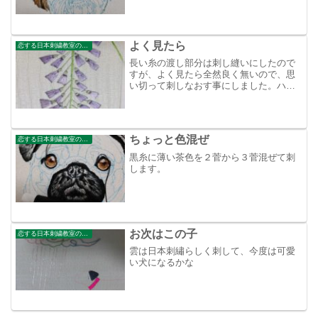
よく見たら
恋する日本刺繍教室のブログ
長い糸の渡し部分は刺し縫いにしたので
すが、よく見たら全然良く無いので、思
い切って刺しなおす事にしました。ハサ
ミを使うとまだ指が痛いので今日は切る
だけに！指が痛いと切るだけなのに難儀
やなぁ┐(´д｀)┌ﾔﾚﾔﾚ
ちょっと色混ぜ
恋する日本刺繍教室のブログ
黒糸に薄い茶色を２菅から３菅混ぜて刺
します。
お次はこの子
恋する日本刺繍教室のブログ
雲は日本刺繡らしく刺して、今度は可愛
い犬になるかな