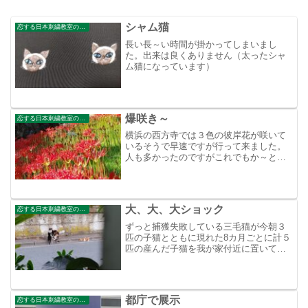
シャム猫
恋する日本刺繍教室のブログ
長い長～い時間が掛かってしまいまし
た。出来は良くありません（太ったシャ
ム猫になっています）
爆咲き～
恋する日本刺繍教室のブログ
横浜の西方寺では３色の彼岸花が咲いて
いるそうで早速ですが行って来ました。
人も多かったのですがこれでもか～と咲
いていました。白、黄色、赤
大、大、大ショック
恋する日本刺繍教室のブログ
ずっと捕獲失敗している三毛猫が今朝３
匹の子猫とともに現れた8カ月ごとに計５
匹の産んだ子猫を我が家付近に置いてい
く育児放棄の母猫また、捕まえて避妊、
去勢手術をしなくては！あぁ～誰か捕獲
名人を知りませんかぁ母三毛猫の左の黒
子と右にトラ子そして、...
都庁で展示
恋する日本刺繍教室のブログ