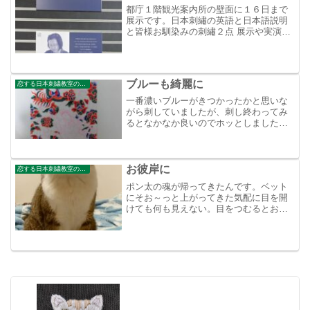
都庁１階観光案内所の壁面に１６日まで
展示です。日本刺繡の英語と日本語説明
と皆様お馴染みの刺繡２点 展示や実演の
お声が掛かった時に出せる作品がいつも
同じ！新しい作品を頑張らなきゃね！
ブルーも綺麗に
恋する日本刺繍教室のブログ
一番濃いブルーがきつかったかと思いな
がら刺していましたが、刺し終わってみ
るとなかなか良いのでホッとしました。
次回は飛天本体の刺繍に入ります
お彼岸に
恋する日本刺繍教室のブログ
ポン太の魂が帰ってきたんです。ベット
にそお～っと上がってきた気配に目を開
けても何も見えない。目をつむるとお腹
の横に寄り掛かる微かな重さと温かさそ
うか、ポン太はお別れに来たんだなと感
じました。生まれ変わる事にしたんだね
たくさんの笑顔と幸せな日...