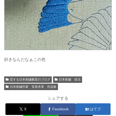
好きなんだなぁこの色
恋する日本刺繍教室のブログ
日本刺繍 技法
日本刺繍作家 笹原木実 作品集
シェアする
X
Facebook
はてブ