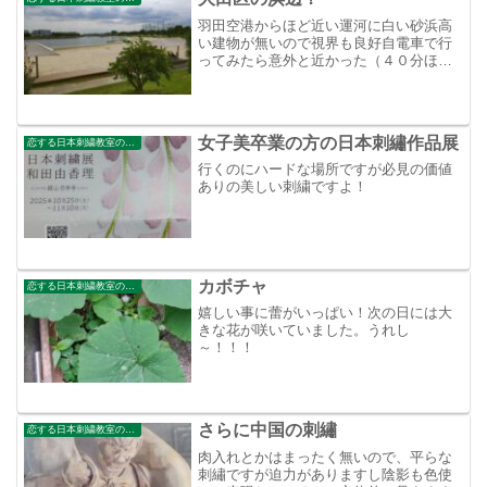
羽田空港からほど近い運河に白い砂浜高
い建物が無いので視界も良好自電車で行
ってみたら意外と近かった（４０分ほ
ど）次回はお弁当を持って来ようかなぁ
女子美卒業の方の日本刺繡作品展
恋する日本刺繍教室のブログ
行くのにハードな場所ですが必見の価値
ありの美しい刺繍ですよ！
カボチャ
恋する日本刺繍教室のブログ
嬉しい事に蕾がいっぱい！次の日には大
きな花が咲いていました。うれし
～！！！
さらに中国の刺繡
恋する日本刺繍教室のブログ
肉入れとかはまったく無いので、平らな
刺繡ですが迫力がありますし陰影も色使