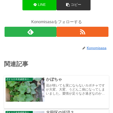
LINE
コピー
Konomisasaをフォローする
Konomisasa
関連記事
かぼちゃ
恋する日本刺繍教室のブログ
花が咲いても実にならないカボチャです
が大変、大変、うどんこ病になってしま
いました。愛情が足りなさ過ぎなのか？
夢の収穫は夢で終わりそうです。
大田区の浜辺？
恋する日本刺繍教室のブログ