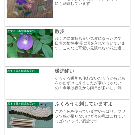
にも刺繡しています
散歩
恋する日本刺繍教室のブログ
歩くのに気持ち良い気候になったので、
日頃の惰性生活に活を入れて歩いていま
す。こんなに可愛い見慣れない花に遭遇
大好きな色合い調べてみたらチョウマメ
らしい。豆も食べられるみたいです。育
てたいなぁと思っているけど、陽当たり
を好むとの事。家は陽当た...
暖炉終い
恋する日本刺繍教室のブログ
そろそろ暖炉も使わないだろうからと灰
をかたずけに来ましたが寒いじゃない
の！今年は春先から雨日が多いし、気温
も低いし、こんな年は猛暑になると思わ
れます（私の経験上なので、あてにはな
りませんが）山にはまだ雪も残っていま
ふくろうも刺していますよ
恋する日本刺繍教室のブログ
すよ～
この４色を使っていますやっぱり、フワ
フワ感が足りないけど今の私はこれでい
っぱいいっぱい残念です