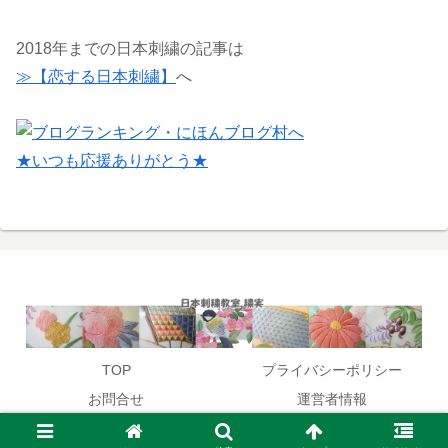
2018年までの日本刺繍の記事は
≫【恋する日本刺繍】
へ
★いつも応援ありがとう★
TOP
プライバシーポリシー
お問合せ
運営者情報
© 2017 日本刺繍教室開催,作家:笹原木実が教える和のお稽古.