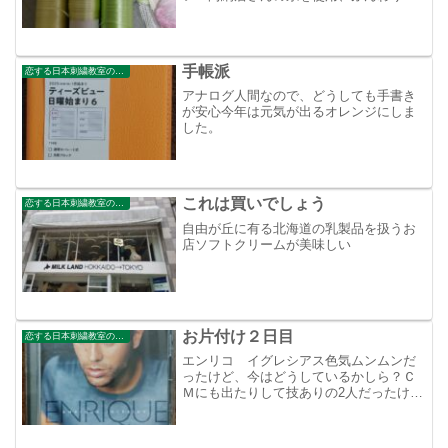
らかいので色が独立しないのが良いみた
いこの黄色系の糸ですが、ほとんど同色
にみえますけどしっかり番号違いです。
さすが３０００本の色糸を...
手帳派
恋する日本刺繍教室のブログ
アナログ人間なので、どうしても手書き
が安心今年は元気が出るオレンジにしま
した。
これは買いでしょう
恋する日本刺繍教室のブログ
自由が丘に有る北海道の乳製品を扱うお
店ソフトクリームが美味しい
お片付け２日目
恋する日本刺繍教室のブログ
エンリコ イグレシアス色気ムンムンだ
ったけど、今はどうしているかしら？Ｃ
Ｍにも出たりして技ありの2人だったけど
解散しちゃたのかな？あんまり懐かし過
ぎて今の方はご存じ無いアーティストば
かりでしたね！そして、処分は保留とな