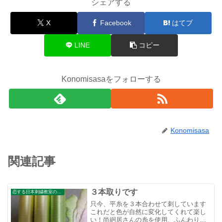
シェアする
X
Facebook
はてブ
LINE
コピー
Konomisasaをフォローする
Konomisasa
関連記事
３本取りです
恋する日本刺繍教室のブログ
只今、平糸を３本合わせて刺しています
これだと色が自然に変化してくれて楽し
い！尚絅居さんの糸を使用、ふんわり柔