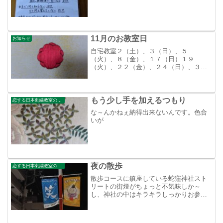
11月のお教室日
お知らせ
自宅教室２（土）、３（日）、５
（火）、８（金）、１７（日）１９
（火）、２２（金）、２４（日）、３０
（土）表参道教室１２（火）、２３
（土）、２６（火）谷中教室１３
（水）、１６（土）よろしくお願いいた
します。余白に刺した、おまけのような
もう少し手を加えるつもり
恋する日本刺繍教室のブログ
刺繍です...
な～んかねぇ納得出来ないんです。色合
いが
夜の散歩
恋する日本刺繍教室のブログ
散歩コースに鎮座している蛇窪神社スト
リートの街燈がちょっと不気味しか～
し、神社の中はキラキラしっかりお参り
してきました