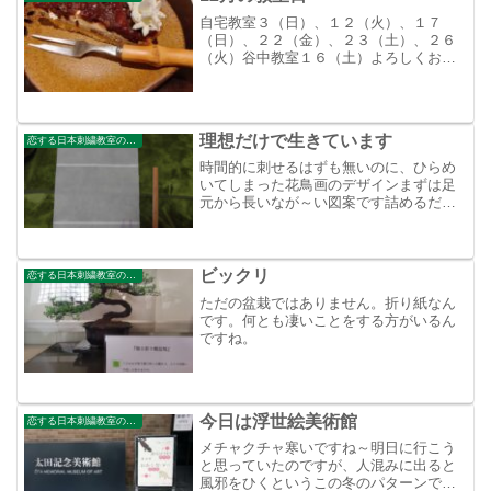
自宅教室３（日）、１２（火）、１７
（日）、２２（金）、２３（土）、２６
（火）谷中教室１６（土）よろしくお願
いいたします。手作りを頂きました。ほ
ろ甘さが上品なお菓子です。
理想だけで生きています
恋する日本刺繍教室のブログ
時間的に刺せるはずも無いのに、ひらめ
いてしまった花鳥画のデザインまずは足
元から長いなが～い図案です詰めるだけ
花を入れる
ビックリ
恋する日本刺繍教室のブログ
ただの盆栽ではありません。折り紙なん
です。何とも凄いことをする方がいるん
ですね。
今日は浮世絵美術館
恋する日本刺繍教室のブログ
メチャクチャ寒いですね～明日に行こう
と思っていたのですが、人混みに出ると
風邪をひくというこの冬のパターンで４