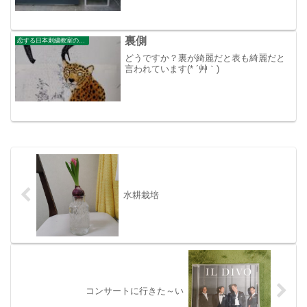
回目の風邪をひきました。熱が出る前に
と考え行って来ました。原宿にある太田
記念美術館！面白かったです。そして、
何処にも寄らずに帰宅
裏側
恋する日本刺繍教室のブログ
どうですか？裏が綺麗だと表も綺麗だと
言われています(* ´艸｀)
水耕栽培
コンサートに行きた～い