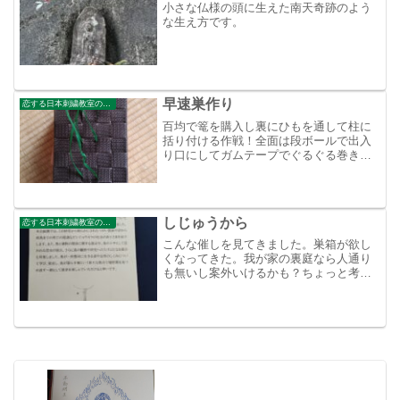
小さな仏様の頭に生えた南天奇跡のよう
な生え方です。
早速巣作り
恋する日本刺繍教室のブログ
百均で篭を購入し裏にひもを通して柱に
括り付ける作戦！全面は段ボールで出入
り口にしてガムテープでぐるぐる巻きに
してベランダに設置してみたが？
しじゅうから
恋する日本刺繍教室のブログ
こんな催しを見てきました。巣箱が欲し
くなってきた。我が家の裏庭なら人通り
も無いし案外いけるかも？ちょっと考え
中(´∀｀*)ｳﾌﾌ