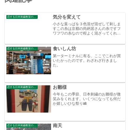
気分を変えて
恋する日本刺繍教室のブログ
小さな葉っぱを３色混ぜ混ぜして刺しま
すこの糸は京都の尚絅居さんの糸ですフ
ワフワの糸なので程よく混ざってくれ
て、混ぜて刺すのにはもってこいです
食いしん坊
恋する日本刺繍教室のブログ
第一ターミナルに有る、ここでこれが買
いたかったのです。わざわざ行きまし
た。
お雛様
恋する日本刺繍教室のブログ
今年もこの季節、日本刺繡のお雛様が微
笑みをくれます。いくつになっても何だ
か嬉しいひな祭り🎎
南天
恋する日本刺繍教室のブログ