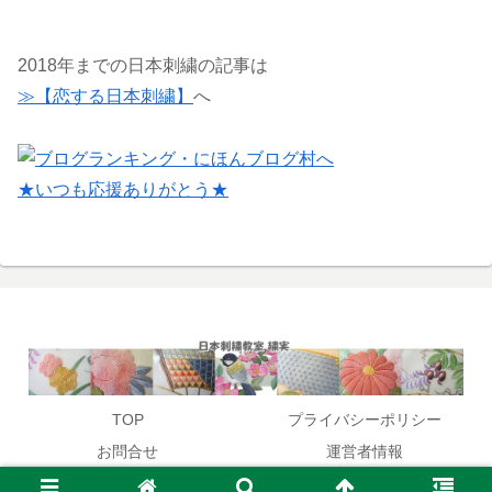
2018年までの日本刺繍の記事は
≫【恋する日本刺繍】
へ
★いつも応援ありがとう★
TOP
プライバシーポリシー
お問合せ
運営者情報
© 2017 日本刺繍教室開催,作家:笹原木実が教える和のお稽古.