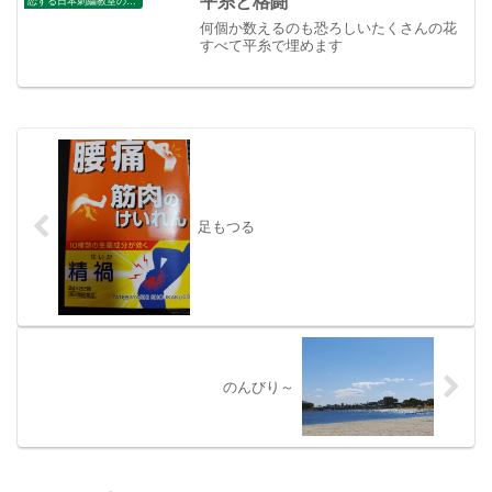
平糸と格闘
恋する日本刺繍教室のブログ
何個か数えるのも恐ろしいたくさんの花
すべて平糸で埋めます
足もつる
のんびり～