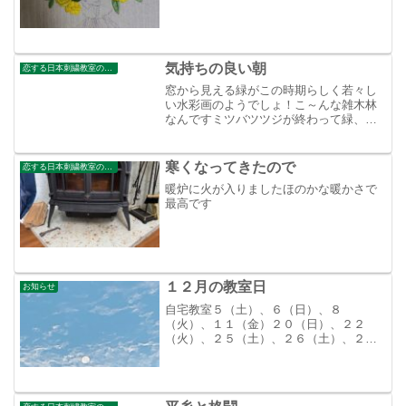
気持ちの良い朝
恋する日本刺繍教室のブログ
窓から見える緑がこの時期らしく若々し
い水彩画のようでしょ！こ～んな雑木林
なんですミツバツツジが終わって緑、み
どりがいっぱいはぁ～しあわせ！
寒くなってきたので
恋する日本刺繍教室のブログ
暖炉に火が入りましたほのかな暖かさで
最高です
１２月の教室日
お知らせ
自宅教室５（土）、６（日）、８
（火）、１１（金）２０（日）、２２
（火）、２５（土）、２６（土）、２７
（日）谷中教室１５（火）、１９（土）
よろしくお願いいたします。朝の月今日
も１日頑張れる気がしませんか？