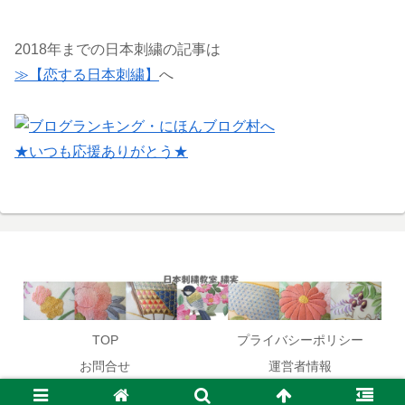
2018年までの日本刺繍の記事は
≫【恋する日本刺繍】
へ
★いつも応援ありがとう★
TOP
プライバシーポリシー
お問合せ
運営者情報
© 2017 日本刺繍教室開催,作家:笹原木実が教える和のお稽古.