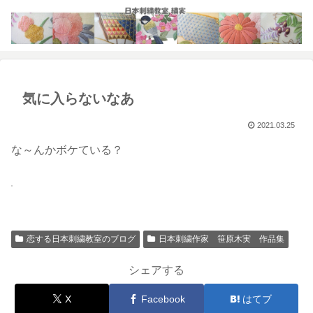
気に入らないなあ
2021.03.25
な～んかボケている？
恋する日本刺繍教室のブログ
日本刺繍作家 笹原木実 作品集
シェアする
X
Facebook
はてブ