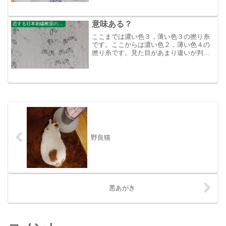
意味ある？
恋する日本刺繍教室のブログ
ここまでは濃い色３，薄い色３の撚り糸
です。ここからは濃い色２，薄い色４の
撚り糸です。見た目があまり違いが判ら
ないくて、ちょっと落ち込む
野良猫
悪あがき