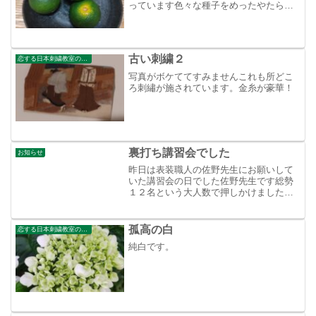
っています色々な種子をめったやたらに
植えていますが、これがすべて順調に育
ったら？我が家は森？もしくはゴミ屋敷
だよ。
古い刺繍２
恋する日本刺繍教室のブログ
写真がボケててすみませんこれも所どこ
ろ刺繡が施されています。金糸が豪華！
裏打ち講習会でした
お知らせ
昨日は表装職人の佐野先生にお願いして
いた講習会の日でした佐野先生です総勢
１２名という大人数で押しかけましたが
快く講師を引き受けて頂きましたまずは
ノリはこれを使います谷中の寺町美術館
長さんも参加してくれ、のりを滑らかに
孤高の白
恋する日本刺繍教室のブログ
する最初の作業を始めます...
純白です。