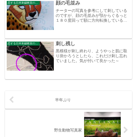
顔の毛並み
恋する日本刺繍教室のブログ
チーターの写真を参考にして刺している
のですが、顔の毛並みが顎からぐるっと
１８０度回って額に方向転換しているな
んてΣ(ﾟДﾟ)肉入れ糸を隠しながら、毛並
みの方向に沿って刺していますが難し過
ぎる。全然針が進まない。これだけで２
時間もかかってしま...
刺し残し
恋する日本刺繍教室のブログ
黒模様が刺し終わり、ようやっと肌に取
り掛かろうとしたら、これだけ刺し忘れ
ていました。気が付いて良かった～
半年ぶり
野生動物写真家