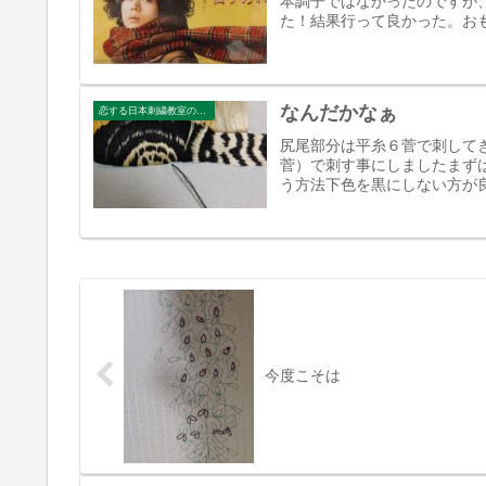
本調子ではなかったのですが
た！結果行って良かった。お
なんだかなぁ
恋する日本刺繍教室のブログ
尻尾部分は平糸６菅で刺して
菅）で刺す事にしましたまず
う方法下色を黒にしない方が良
今度こそは