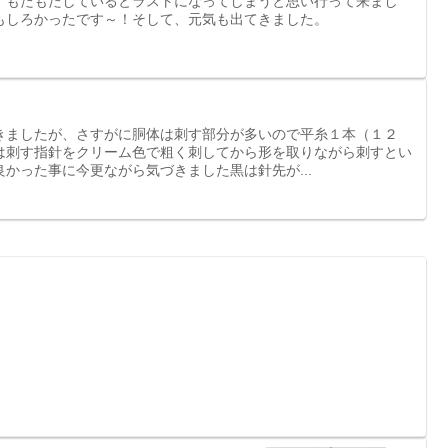
、もたもたしているとラストになってしまうと思い行って来まし
もしろかったです～！そして、元気も出てきました。
きましたが、さすがに胴体は刺す部分が多いので平糸１本（１２
は刺す指針をクリーム色で粗く刺してから形を取りながら刺すとい
かった事に今更ながら気づきました黒は針先が...