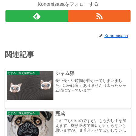
Konomisasaをフォローする
Konomisasa
関連記事
シャム猫
恋する日本刺繍教室のブログ
長い長～い時間が掛かってしまいまし
た。出来は良くありません（太ったシャ
ム猫になっています）
完成
恋する日本刺繍教室のブログ
これでもいいのですが。もう少し手を加
えます。微妙過ぎて違いがわからないと
思いますが、６菅合わせでぼかしていき
ながら刺し縫いの合わせ目もぼかしてい