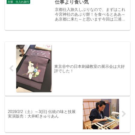
仕事より食い気
京都 仕入れ旅行
京都仕入旅久しぶりなので、まずはこれ
今宮神社のあぶり餅！を食べるとああ～
あ京都に来た～と思います今回は三浦商
店で白生地、みすや針で日本刺繡の手打
ち針尚絅居で日本刺繡糸と裂地を購入致
しました。暑いのなんの、真夏の京都の
ような中をあちこち精力的...
東京谷中の日本刺繍教室の展示会は大好
評でした！
2019/2/2（土）～3(日) 伝統の味と技展
実演販売：大井町きゅりあん