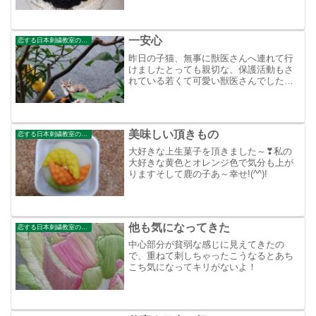
きます。ワンちゃんのしわ部分（濃い茶
色部分）も少し薄い色にしています自己
満足の世界ですね！あぁ～...
一安心
恋する日本刺繍教室のブログ
昨日の子猫、無事に獣医さんへ連れて行
けましたとっても親切な、保護活動もさ
れている若くて可愛い獣医さんでした引
き取ってくれて里親さんも見つけてくれ
るそうで、感謝感謝でした。兄弟猫も早
く捕まえて来てと言われました。ほとん
ど目につく所に出てこない...
美味しい頂きもの
恋する日本刺繍教室のブログ
大好きな上生菓子を頂きました～❣私の
大好きな黄色とオレンジ色で気分も上が
りますそして鹿の子あ～幸せ!(^^)!
他も気になってきた
恋する日本刺繍教室のブログ
中心部分が貧弱な感じに見えてきたの
で、重ねて刺しちゃったこうなるとあち
こち気になってキリがないよ！