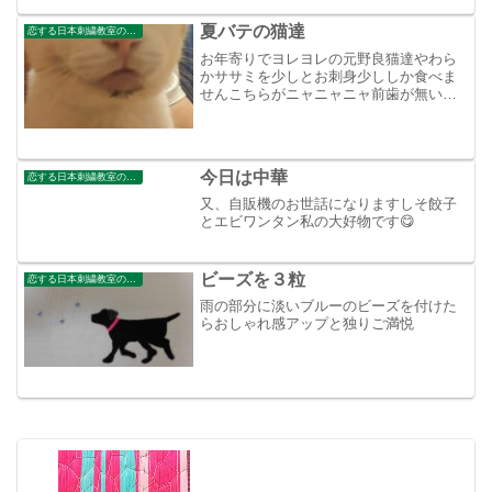
しいのですが？又いつか会いたいな！次
は嘘八百中井喜一の雲霧...
夏バテの猫達
恋する日本刺繍教室のブログ
お年寄りでヨレヨレの元野良猫達やわら
かササミを少しとお刺身少ししか食べま
せんこちらがニャニャニャ前歯が無いの
でよだれで口がいつも汚れています。こ
ちらはチョビ（鼻の下にちょび髭みたい
な模様がある）目ヤニが収まらないので
顔がいつも汚いのです。毎...
今日は中華
恋する日本刺繍教室のブログ
又、自販機のお世話になりますしそ餃子
とエビワンタン私の大好物です😋
ビーズを３粒
恋する日本刺繍教室のブログ
雨の部分に淡いブルーのビーズを付けた
らおしゃれ感アップと独りご満悦