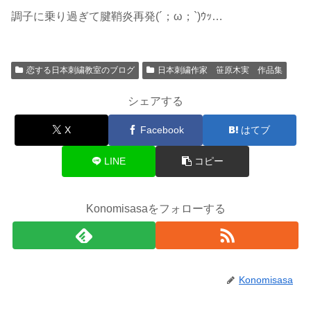
調子に乗り過ぎて腱鞘炎再発(´；ω；`)ｳｯ…
恋する日本刺繍教室のブログ
日本刺繍作家 笹原木実 作品集
シェアする
X
Facebook
はてブ
LINE
コピー
Konomisasaをフォローする
Konomisasa