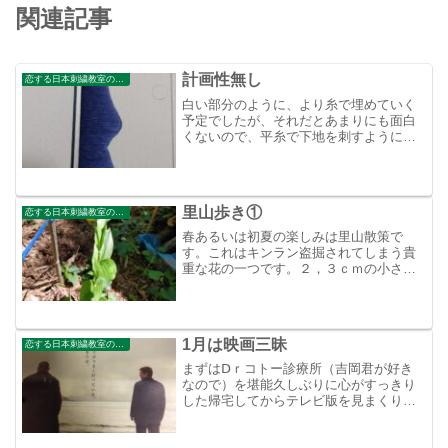
関連記事
計画性無し
恋する日本刺繍教室のブログ
白い部分のように、より糸で埋めていく
予定でしたが、それだとあまりにも面白
くないので、平糸で下地を刺すように変
更！最初からしっかり考えて刺しましょ
うと自分に突っ込みしました。
里山歩き①
恋する日本刺繍教室のブログ
春あるいは初夏の楽しみは里山散策で
す。これはキンラン盗掘されてしまう貴
重な花の一つです。２，３ｃｍの小さな
蝶ですが羽 が美しいたぶん紫しじみ蝶で
す。枯れた木にシュタケこれも目を引く
鮮やかさ
1月は映画三昧
恋する日本刺繍教室のブログ
まずはⅮｒコトー診療所（吉岡君が好き
なので）を堪能久しぶりに心がすっきり
した帰宅してからテレビ版を見まくり、
映画館で後日映画館で再度鑑賞（満足、
満足)吉岡君のコトー先生は、もう無いら