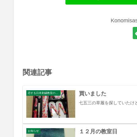
Konomi
関連記事
買いました
恋する日本刺繍教室のブログ
七五三の草履を探していたけ
１２月の教室日
お知らせ