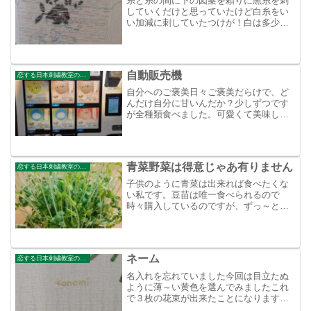
糸と糸の間に下の図案を頼りに黒糸を刺
していくだけと思っていたけど白糸をい
い加減に刺していたつけが！白は多少斜
めっていても目立たないけど、黒はそう
はいかない！丁寧な仕事をしない私が悪
いのですが、ここもサッサッとはさせま
せん。
自動販売機
恋する日本刺繍教室のブログ
自分へのご褒美日々ご褒美だらけで、ど
んだけ自分に甘いんだか？少しずつです
が全種類食べました。可愛くて美味しい
マカロンです。
青菜野菜は得意じゃあ有りません
恋する日本刺繍教室のブログ
子供のように青菜は出来れば食べたくな
い私です。豆苗は唯一食べられるので
時々購入しているのですが、ずっ～と調
子が悪かったので購入した事さえ忘れて
いたら、葉先が黄色くなっていました。
これ、意外と可愛いい色合いでは？もう
かれこれ２週間、水、🍊、う...
ネーム
恋する日本刺繍教室のブログ
名入れを忘れていました今回は目立たぬ
ように薄～い黄色を選んでみましたこれ
で３枚の花束が出来たことになりますど
れもまだ額に入れていないのですが額入