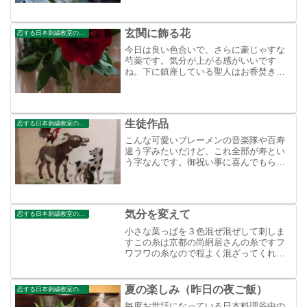
玄関に飾る花
恋する日本刺繍教室のブログ
今日は良い色合いで、さらに豪じゃすな
芍薬です。気分が上がる感がいいです
ね。下に鎮座している聖人はお香焚きで
す。私は毎日お香を焚くので（これは生
徒さんからの嬉しい頂きものです）
生徒作品
恋する日本刺繍教室のブログ
こんな可愛いブレーメンの音楽隊や百寿
違う字みたいだけど、これ全部が寿とい
う字なんです。御祝い事に喜んでもらえ
ます。準備日を入れて４日目朝起きられ
ず久しぶりに２度寝してしまいました。
何か栄養のあるものを食～べよ！
気分を変えて
恋する日本刺繍教室のブログ
小さな葉っぱを３色混ぜ混ぜして刺しま
すこの糸は京都の尚絅居さんの糸ですフ
ワフワの糸なので程よく混ざってくれ
て、混ぜて刺すのにはもってこいです
夏の楽しみ（昨日の夜ご飯）
恋する日本刺繍教室のブログ
毎度お世話になっている日本料理谷中の