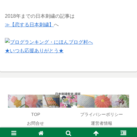
2018年までの日本刺繍の記事は
≫【恋する日本刺繍】
へ
★いつも応援ありがとう★
TOP
プライバシーポリシー
お問合せ
運営者情報
© 2017 日本刺繍教室開催,作家:笹原木実が教える和のお稽古.