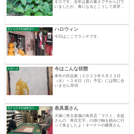
ギスです。去年は夏の暑さで干からびて
いましたが、春になるとこうして若芽を
出してくれる。すごい生命力にひたすら
感動です。生き延びてくれてありがと
う。
ハロウィン
恋する日本刺繍教室のブログ
今日はここでランチです。
今はこんな状態
お知らせ
来年の作品展（２０２３年５月２３日
（火）～２８日（日）予定）には間に合
いません😢😢
表具屋さん
恋する日本刺繍教室のブログ
大塚に有る老舗の表具店「マスミ」生徒
さんの「寿百文字」の掛け軸を頼みに行
って来ましたよ！オーナーの横尾さん
（右端の男性）は表具への造詣がが深く