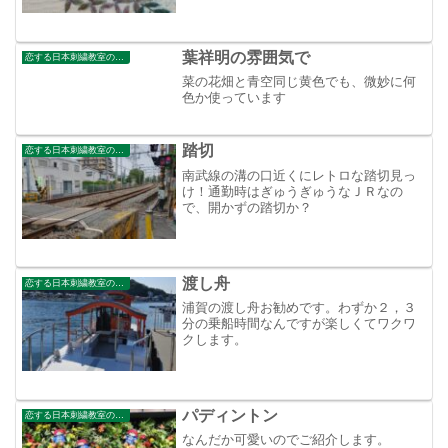
葉祥明の雰囲気で
恋する日本刺繍教室のブログ
菜の花畑と青空同じ黄色でも、微妙に何
色か使っています
踏切
恋する日本刺繍教室のブログ
南武線の溝の口近くにレトロな踏切見っ
け！通勤時はぎゅうぎゅうなＪＲなの
で、開かずの踏切か？
渡し舟
恋する日本刺繍教室のブログ
浦賀の渡し舟お勧めです。わずか２，３
分の乗船時間なんですが楽しくてワクワ
クします。
パディントン
恋する日本刺繍教室のブログ
なんだか可愛いのでご紹介します。