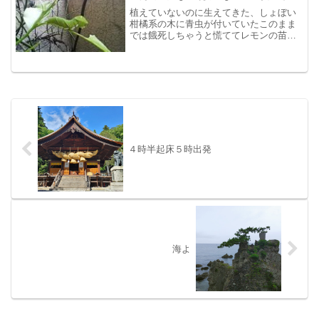
植えていないのに生えてきた、しょぼい
柑橘系の木に青虫が付いていたこのまま
では餓死しちゃうと慌ててレモンの苗を
購入そしたら、いろんな虫が寄ってきた
んです見つけただけで６匹くらい、卵っ
ぽいのも葉の裏に付いているので葉っぱ
が足りなさそう。どうする...
４時半起床５時出発
海よ