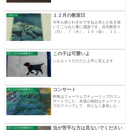
ちなみに作者は刺繡少年と言っています
が５０歳だそうです。楽しかったよ！
１２月の教室日
お知らせ
今年も残りわずかですねえ何とか生き抜
いてこられた事に感謝です。自宅教室５
（日）、７（火）、１０（金）、１１
（土）１９（日）、２１（火）、２４
（金）、２５（土）谷中教室１４
（火）、１８（土）よろしくお願いしま
す。こんなの刺繡してみたいなぁ
この子は可愛いよ
恋する日本刺繍教室のブログ
シルエットだけだと上手に見えます
コンサート
恋する日本刺繍教室のブログ
昨晩はフォーラムでチューリップのコン
サートでした。友達が熱烈なチューリッ
プのファンでして、何となく参加したの
ですが夢：希望：愛：元気そして儚さで
いっぱいだった１０代の女の子の私に一
瞬だけ戻っていました。今の自分には何
が残っている？とちょっと...
虫が苦手な方は見ないでください
恋する日本刺繍教室のブログ