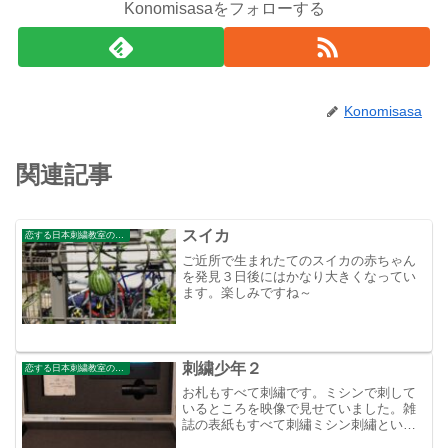
Konomisasaをフォローする
Konomisasa
関連記事
スイカ
恋する日本刺繍教室のブログ
ご近所で生まれたてのスイカの赤ちゃん
を発見３日後にはかなり大きくなってい
ます。楽しみですね～
刺繍少年２
恋する日本刺繍教室のブログ
お札もすべて刺繡です。ミシンで刺して
いるところを映像で見せていました。雑
誌の表紙もすべて刺繡ミシン刺繡といえ
ども手間暇掛かっていますねぇすごい！