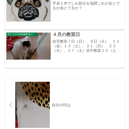
平糸１本でしわ部分を強調これが吉とで
るか凶とでるか？
４月の教室日
恋する日本刺繍教室のブログ
自宅教室７日（日）、９日（火）、１２
（金）１３（土）、２１（日）、２３
（火）、２７（土）谷中教室２０（土）
よろしくお願いいたします。こちらは我
が家で暮らす元野良猫達ですが、関係は
微妙です。
自分の印は