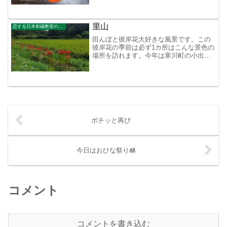
里山
恋する日本刺繍教室のブログ
田んぼと彼岸花大好きな風景です。この
彼岸花の季節は必ず1カ所はこんな景色の
場所を訪れます。今年は寒川町の小出川
辺りを先日にウロウロして来ました。１
本珍しい彼岸花を見つけました。赤白混
合
ポチッと再び
今日はおひな祭り🎎
コメント
コメントを書き込む