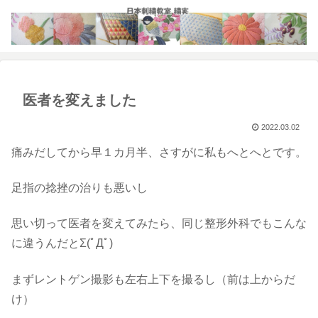
医者を変えました
2022.03.02
痛みだしてから早１カ月半、さすがに私もへとへとです。
足指の捻挫の治りも悪いし
思い切って医者を変えてみたら、同じ整形外科でもこんな
に違うんだとΣ(ﾟДﾟ)
まずレントゲン撮影も左右上下を撮るし（前は上からだ
け）