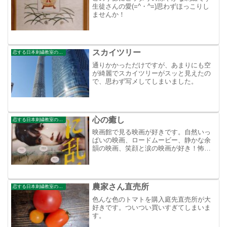
生徒さんの愛(=^・^=)思わずほっこりし
ませんか！
スカイツリー
恋する日本刺繍教室のブログ
通りかかっただけですが、あまりにも空
が綺麗でスカイツリーがスッと見えたの
で、思わず写メしてしまいました。
心の癒し
恋する日本刺繍教室のブログ
映画館で見る映画が好きです。自然いっ
ぱいの映画、ロードムービー、静かな余
韻の映画、笑顔と涙の映画が好き！怖い
映画、SＦ、戦争物は苦手！今回は好きな
俳優江口のり子さん主演せつなくて悲し
くて怖い映画でした。江口のり子さんが
役にはまっていて、あま...
農家さん直売所
恋する日本刺繍教室のブログ
色んな色のトマトを購入庭先直売所が大
好きです。ついつい買いすぎてしまいま
す。