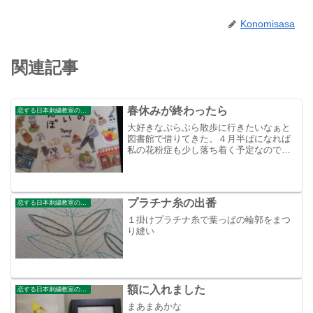
Konomisasa
関連記事
春休みが終わったら
恋する日本刺繍教室のブログ
大好きなぶらぶら散歩に行きたいなぁと
図書館で借りてきた。４月半ばになれば
私の花粉症も少し落ち着く予定なので、
思いっきり外をぶらぶらするよ～
プラチナ糸の出番
恋する日本刺繍教室のブログ
１掛けプラチナ糸で葉っぱの輪郭をまつ
り縫い
額に入れました
恋する日本刺繍教室のブログ
まあまあかな