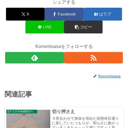
シェアする
X
Facebook
はてブ
LINE
コピー
Konomisasaをフォローする
Konomisasa
関連記事
切り押さえ
恋する日本刺繍教室のブログ
９菅合わせで身体を埋めた状態布目通り
に刺していたつもりが、明らかに曲がっ
ている！あちゃ～って感じです～！首の