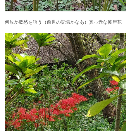
何故か郷愁を誘う（前世の記憶かなあ）真っ赤な彼岸花