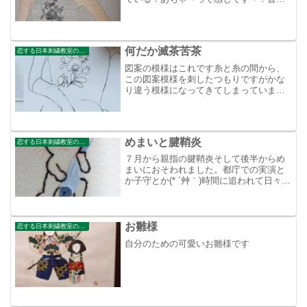
辺りだけ切り押さえを施した状態なんだ
かなあ！と言うかへたっぴいめ！！！
何だか滅茶苦茶
恋する日本刺繍教室のブログ
図案の模様はこれです糸と糸の間から、
この図案模様を刺したつもりですがかな
り違う模様になってきてしまっていま
す。
めまいと腱鞘炎
恋する日本刺繍教室のブログ
７月から親指の腱鞘炎そして後半からめ
まいにおそわれました。都庁での実演と
か子守とか(* ´艸｀)時間に追われて日々を
過ごしていたのを反省このままじゃあ、
大好きな日本刺繡も続けていけない位の
痛みでした。困ったときの針治療に通
い、少し回復この針...
お雛様
恋する日本刺繍教室のブログ
自分のための可愛いお雛様です