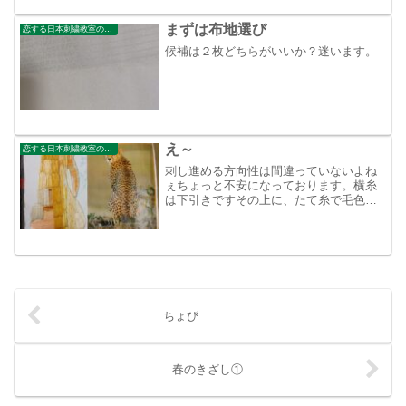
まずは布地選び
恋する日本刺繍教室のブログ
候補は２枚どちらがいいか？迷います。
え～
恋する日本刺繍教室のブログ
刺し進める方向性は間違っていないよね
ぇちょっと不安になっております。横糸
は下引きですその上に、たて糸で毛色の
色味を表していて、この上に細い糸で毛
を刺すという手順上手くいく気がしなく
なってきた
ちょび
春のきざし①