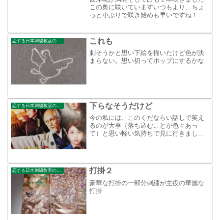
この奥に咲いていますいつもより、ちょ
っと小ぶりで咲き始めも早いですね！お
日様が当たらない彼岸花の為に植木をか
なり切りました
これも
恋する日本刺繍教室のブログ
刺そうかと思い下絵を描いたけど色が決
まらない。思い切ってポップにするかな
下らなそうだけど
恋する日本刺繍教室のブログ
今の私には、このくだならい話しで笑え
るのが大事（落ち込むことが色々あっ
て）と思い軽い気持ちで見に行きました
がキャストがもったいない位豪華です
し、意外や意外に民主主義の意義や自分
で考える事の大切さ等々深い映画でし
た。と～っても面白い映画でした...
打掛２
恋する日本刺繍教室のブログ
豪華な打掛の一部分刺繡が主役の華麗な
打掛