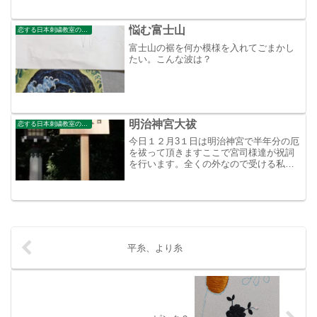
悩む富士山
恋する日本刺繍教室のブログ
富士山の裾を何か模様を入れてごまかし
たい。こんな波は？
明治神宮大祓
恋する日本刺繍教室のブログ
今日１２月3１日は明治神宮で半年分の厄
を祓って頂きますここで宮司様達が祝詞
を行います。全くの外なので受ける私達
も震えます。祭事中は写真は禁止です。
無視してパチパチしている方もかなりい
ましたがそんなルールを守れない方は厄
落としも出来ないんじゃ...
平糸、より糸