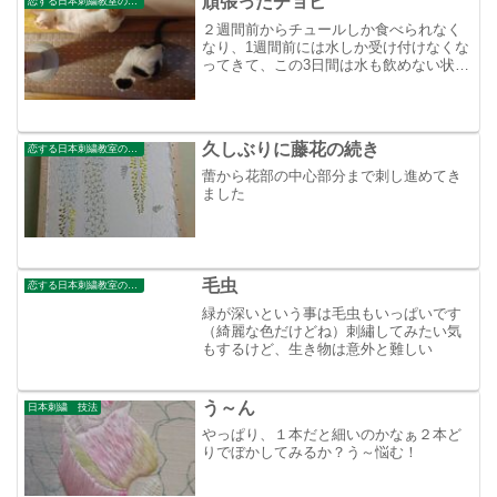
頑張ったチョビ
恋する日本刺繍教室のブログ
２週間前からチュールしか食べられなく
なり、1週間前には水しか受け付けなくな
ってきて、この3日間は水も飲めない状態
でした。ニャニャニャより大きな猫だっ
たのが、まるで大人と子供のようになっ
てしまった。ず～と野良ネコとして頑張
って生き抜いてきて、...
久しぶりに藤花の続き
恋する日本刺繍教室のブログ
蕾から花部の中心部分まで刺し進めてき
ました
毛虫
恋する日本刺繍教室のブログ
緑が深いという事は毛虫もいっぱいです
（綺麗な色だけどね）刺繡してみたい気
もするけど、生き物は意外と難しい
う～ん
日本刺繍 技法
やっぱり、１本だと細いのかなぁ２本ど
りでぼかしてみるか？う～悩む！