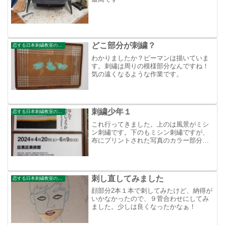
どこ部分が刺繍？
恋する日本刺繍教室のブログ
わかりましたか？ピーマンは描いていま
す。刺繡は周りの模様部分なんですね！
気の遠くなるような作業です。
刺繍少年１
恋する日本刺繍教室のブログ
これ行ってきました。上のは風景がミシ
ン刺繡です。下のもミシン刺繡ですが、
布にプリントされた写真のカラー部分が
刺繡です。面白いです
刺し直してみました
恋する日本刺繍教室のブログ
顔部分2本１本で刺してみたけど、納得が
いかなかったので、９菅合わせにしてみ
ました。少しは良くなったかなぁ！