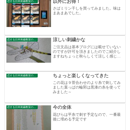
以外にお得！
恋する日本刺繍教室のブログ
さばミリン干しを買ってみました。味は
まあまあでした。
涼しい刺繍かな
恋する日本刺繍教室のブログ
ご注文品は基本ブログには載せていない
のですが許可を頂きましたのでご紹介し
ますねちょっと秋らしくて涼しく感じて
もらえましたか
ちょっと楽しくなってきた
恋する日本刺繍教室のブログ
この花は９菅合わせのより糸で刺してみ
ました葉っぱの輪郭は黒漆の糸を使って
みました～
今の全体
恋する日本刺繍教室のブログ
花びらは平糸で刺す予定なので、一番最
後に埋める予定です