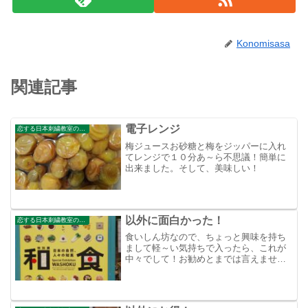
Konomisasa
関連記事
電子レンジ
恋する日本刺繍教室のブログ
梅ジュースお砂糖と梅をジッパーに入れ
てレンジで１０分あ～ら不思議！簡単に
出来ました。そして、美味しい！
以外に面白かった！
恋する日本刺繍教室のブログ
食いしん坊なので、ちょっと興味を持ち
まして軽～い気持ちで入ったら、これが
中々でして！お勧めとまでは言えません
が、私は楽しんで来ましたよ！そして、
今日も空は高～く青～く澄んでいて気持
ち良い１日でした。