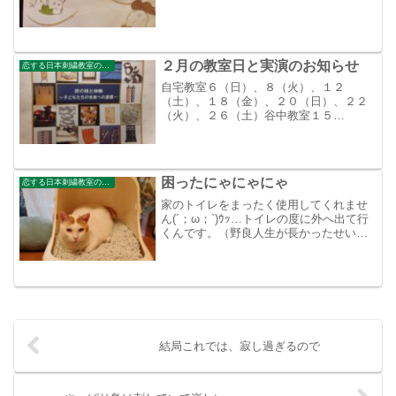
２月の教室日と実演のお知らせ
恋する日本刺繍教室のブログ
自宅教室６（日）、８（火）、１２
（土）、１８（金）、２０（日）、２２
（火）、２６（土）谷中教室１５
（火）、１９（土）よろしくお願いいた
します。そして、１月２９（土）、３０
（日）大井町きゅりあんにて実演します
ので、遊びに来てください
困ったにゃにゃにゃ
恋する日本刺繍教室のブログ
家のトイレをまったく使用してくれませ
ん(´；ω；`)ｳｯ…トイレの度に外へ出て行
くんです。（野良人生が長かったせい
か？）そして、この頃はトイレが涼しい
のか家になっております。こんな感じで
リラックス！誰か良い方法を教えてくだ
さい。
結局これでは、寂し過ぎるので