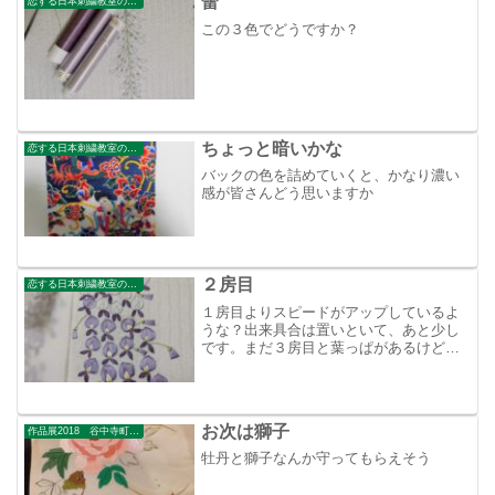
蕾
恋する日本刺繍教室のブログ
この３色でどうですか？
ちょっと暗いかな
恋する日本刺繍教室のブログ
バックの色を詰めていくと、かなり濃い
感が皆さんどう思いますか
２房目
恋する日本刺繍教室のブログ
１房目よりスピードがアップしているよ
うな？出来具合は置いといて、あと少し
です。まだ３房目と葉っぱがあるけど、
半分は確実に終わった感でちょっと嬉し
い。
お次は獅子
作品展2018 谷中寺町美術館
牡丹と獅子なんか守ってもらえそう