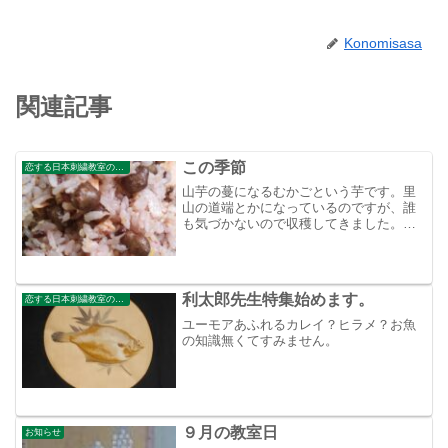
Konomisasa
関連記事
この季節
恋する日本刺繍教室のブログ
山芋の蔓になるむかごという芋です。里
山の道端とかになっているのですが、誰
も気づかないので収穫してきました。今
日はむかごご飯です。
利太郎先生特集始めます。
恋する日本刺繍教室のブログ
ユーモアあふれるカレイ？ヒラメ？お魚
の知識無くてすみません。
９月の教室日
お知らせ