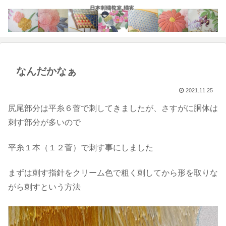
なんだかなぁ
2021.11.25
尻尾部分は平糸６菅で刺してきましたが、さすがに胴体は
刺す部分が多いので
平糸１本（１２菅）で刺す事にしました
まずは刺す指針をクリーム色で粗く刺してから形を取りな
がら刺すという方法