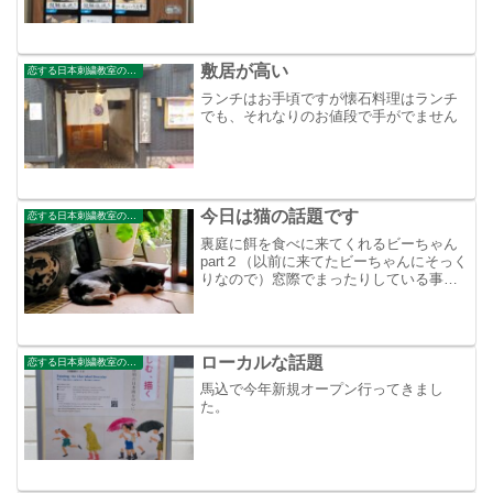
敷居が高い
恋する日本刺繍教室のブログ
ランチはお手頃ですが懐石料理はランチ
でも、それなりのお値段で手がでません
今日は猫の話題です
恋する日本刺繍教室のブログ
裏庭に餌を食べに来てくれるビーちゃん
part２（以前に来てたビーちゃんにそっく
りなので）窓際でまったりしている事が
度々あったのですがな～んと私がいつも
ダラダラしているソファーでまったりし
ているビーちゃん部屋に私が入ろうとす
るのは嫌みたいなの...
ローカルな話題
恋する日本刺繍教室のブログ
馬込で今年新規オープン行ってきまし
た。