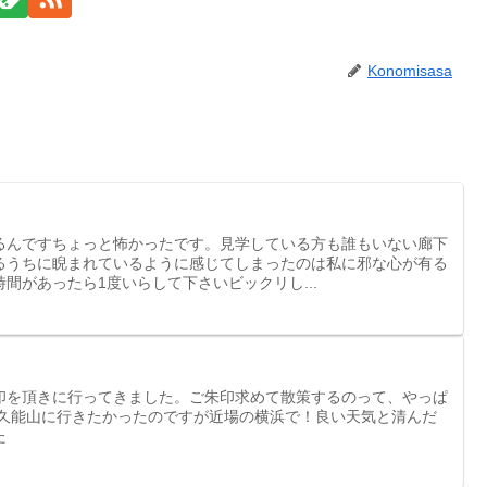
Konomisasa
るんですちょっと怖かったです。見学している方も誰もいない廊下
るうちに睨まれているように感じてしまったのは私に邪な心が有る
間があったら1度いらして下さいビックリし...
印を頂きに行ってきました。ご朱印求めて散策するのって、やっぱ
の久能山に行きたかったのですが近場の横浜で！良い天気と清んだ
た