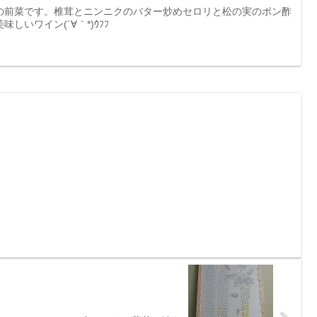
の前菜です。椎茸とニンニクのバター炒めセロリと松の実のポン酢
しいワイン(´∀｀*)ｳﾌﾌ