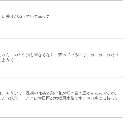
いい香りが満ちていて幸せ❣
ちゃんこのミケ猫も来なくなり、残っているのはにゃにゃにゃだけ
たようです。
は、もう少し！足柄の花桃と菜の花が咲き競う里があるんですが、
した（残念！）ここは大田区の六郷用水路です。お散歩には持って