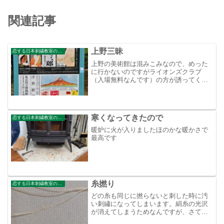
関連記事
上野三昧
恋する日本刺繍教室のブログ
上野の美術館は混みこみなので、めった
に行かないのですがライオンズクラブ
（入場無料なんです）の方が誘ってくれ
たので何年かぶりに行ってまいりまし
た。こちらはめっちゃめっちゃ人ばか
り！芸大はまあまあの人でしたが、じっ
くり見ることができました。でも...
寒くなってきたので
恋する日本刺繍教室のブログ
暖炉に火が入りましたほのかな暖かさで
最高です
糸撚り
恋する日本刺繍教室のブログ
どの糸も同じに撚らないと刺した時に汚
い刺繡になってしまいます。絹糸の光沢
が消えてしまうためなんですが、さてさ
て私の糸は？と急に不安になり記録して