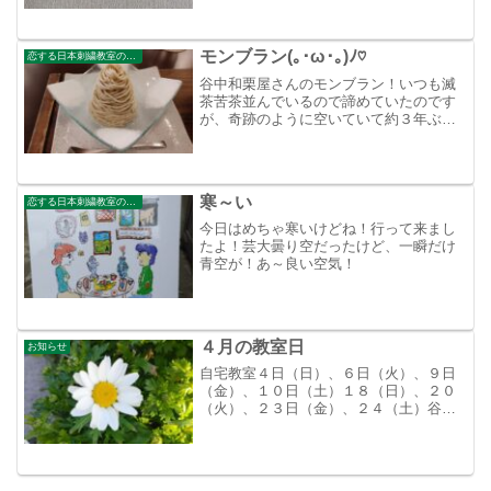
みました。どうかな？下の糸の撚りが甘
いかも！まだまだ修行は続くっていう感
じですかね！
モンブラン(｡･ω･｡)ﾉ♡
恋する日本刺繍教室のブログ
谷中和栗屋さんのモンブラン！いつも滅
茶苦茶並んでいるので諦めていたのです
が、奇跡のように空いていて約３年ぶり
に食べれました。甘過ぎず、上品な栗の
風味が絶妙はぁ～幸せだ～！
寒～い
恋する日本刺繍教室のブログ
今日はめちゃ寒いけどね！行って来まし
たよ！芸大曇り空だったけど、一瞬だけ
青空が！あ～良い空気！
４月の教室日
お知らせ
自宅教室４日（日）、６日（火）、９日
（金）、１０日（土）１８（日）、２０
（火）、２３日（金）、２４（土）谷中
教室１３（火）、１７（土）宜しくお願
い致します