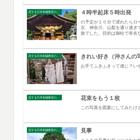
４時半起床５時出発
恋する日本刺繍教室のブログ
の予定が１０分で遅れたらロ
京、神奈川、山梨を通り過ぎ
旅でした。目的は御柱で有名な
きれい好き（沖さんの
恋する日本刺繍教室のブログ
お手てふきふきって感じ？い
花束をもう１枚
恋する日本刺繍教室のブログ
この写真を図案にしてみたけ
見事
恋する日本刺繍教室のブログ