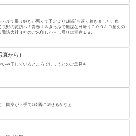
ーカルで乗り継ぎが悪くて予定より1時間も遅く着きました。東
て長野の諏訪へ！青春１８きっぷで無謀な日帰り２００キロ超えの
諏訪大社４社のご朱印しか～し帰りは青春１８...
写真から）
やいや干しているところでしょうとのご意見も
ど、図案が下手で⤵綺麗に刺せるかなぁ